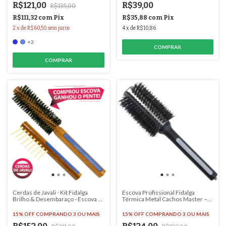
R$121,00
R$39,00
R$135,00
R$111,32
com
Pix
R$35,88
com
Pix
2
x
de
R$60,50
sem juros
4
x
de
R$10,86
+2
COMPRAR
Cerdas de Javali - Kit Fidalga
Escova Profissional Fidalga
Brilho & Desembaraço - Escova +
Térmica Metal Cachos Master –
Pente de Madeira Grátis - #3203
Volume Máximo e Ondas Largas -
#5606
15% OFF
COMPRANDO 3 OU MAIS
15% OFF
COMPRANDO 3 OU MAIS