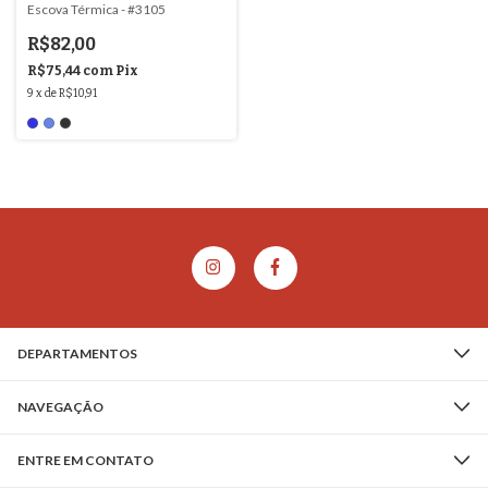
Escova Térmica - #3105
R$82,00
R$75,44
com
Pix
9
x
de
R$10,91
DEPARTAMENTOS
NAVEGAÇÃO
ENTRE EM CONTATO