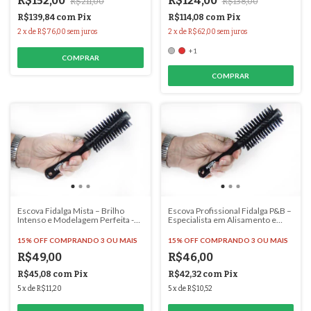
R$152,00
R$124,00
R$211,00
R$138,00
R$139,84
com
Pix
R$114,08
com
Pix
2
x
de
R$76,00
sem juros
2
x
de
R$62,00
sem juros
+1
COMPRAR
Escova Fidalga Mista – Brilho
Escova Profissional Fidalga P&B –
Intenso e Modelagem Perfeita -
Especialista em Alisamento e
#2134
Modelagem para Cabelos Curtos
e Grossos - #2144
15% OFF
COMPRANDO 3 OU MAIS
15% OFF
COMPRANDO 3 OU MAIS
R$49,00
R$46,00
R$45,08
com
Pix
R$42,32
com
Pix
5
x
de
R$11,20
5
x
de
R$10,52