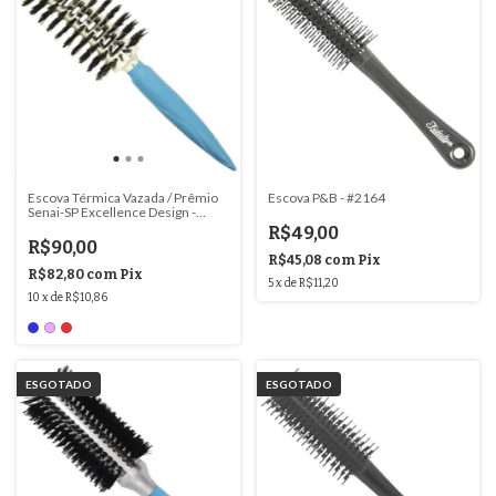
Escova Térmica Vazada / Prêmio
Escova P&B - #2164
Senai-SP Excellence Design -
#2545
R$49,00
R$90,00
R$45,08
com
Pix
R$82,80
com
Pix
5
x
de
R$11,20
10
x
de
R$10,86
ESGOTADO
ESGOTADO