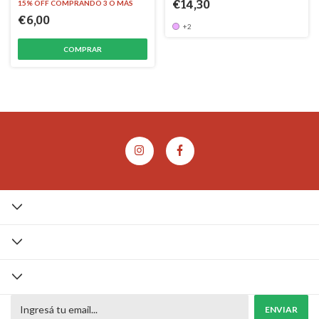
€14,30
15% OFF
COMPRANDO 3 O MÁS
€6,00
+2