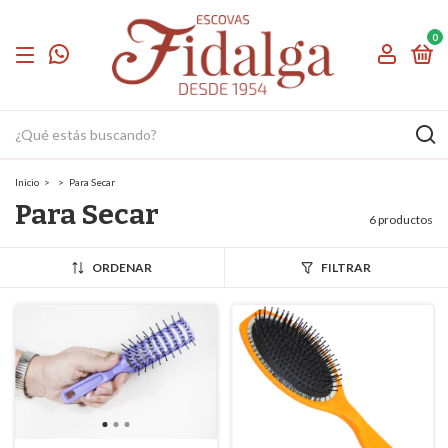
0
Inicio
>
>
Para Secar
Para Secar
6 productos
ORDENAR
FILTRAR