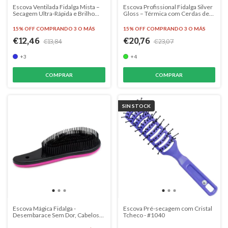
Escova Ventilada Fidalga Mista –
Escova Profissional Fidalga Silver
Secagem Ultra-Rápida e Brilho
Gloss – Térmica com Cerdas de
Espelhado | Escovas Fidalga -
Javali e Design Premiado Senai -
#2830
#2535
15% OFF
COMPRANDO 3 O MÁS
15% OFF
COMPRANDO 3 O MÁS
€12,46
€20,76
€13,84
€23,07
+3
+4
COMPRAR
COMPRAR
SIN STOCK
Escova Mágica Fidalga -
Escova Pré-secagem com Cristal
Desembarace Sem Dor, Cabelos
Tcheco - #1040
Impecáveis! - #1045